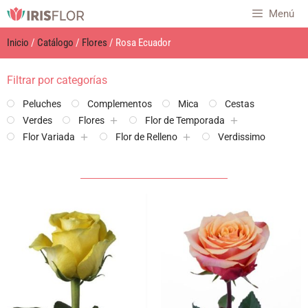
Menú
Inicio
/
Catálogo
/
Flores
/ Rosa Ecuador
Filtrar por categorías
Peluches
Complementos
Mica
Cestas
Verdes
Flores
Flor de Temporada
Flor Variada
Flor de Relleno
Verdissimo