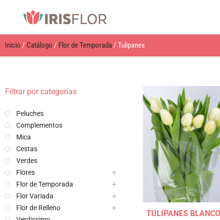
Inicio
/
Catálogo
/
Flor de Temporada
/ Tulipanes
Filtrar por categorías
Peluches
Complementos
Mica
Cestas
Verdes
Flores
Flor de Temporada
Flor Variada
Flor de Relleno
TULIPANES BLANC
Verdissimo