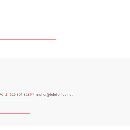
76
629 301 828
irisflor@telefonica.net