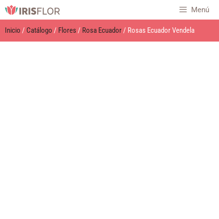
Menú
Inicio
/
Catálogo
/
Flores
/
Rosa Ecuador
/ Rosas Ecuador Vendela