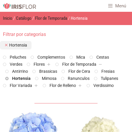
Menú
Inicio
/
Catálogo
/
Flor de Temporada
/ Hortensia
Filtrar por categorías
Hortensia
Peluches
Complementos
Mica
Cestas
Verdes
Flores
Flor de Temporada
Antirrino
Brassicas
Flor de Cera
Fresias
Hortensia
Mimosa
Ranunculos
Tulipanes
Flor Variada
Flor de Relleno
Verdissimo