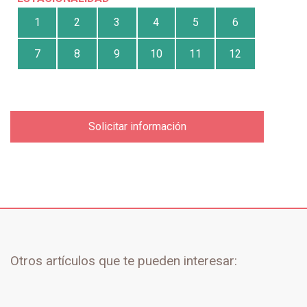
1
2
3
4
5
6
7
8
9
10
11
12
Solicitar información
Otros artículos que te pueden interesar: