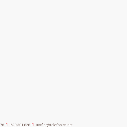
676
629 301 828
irisflor@telefonica.net