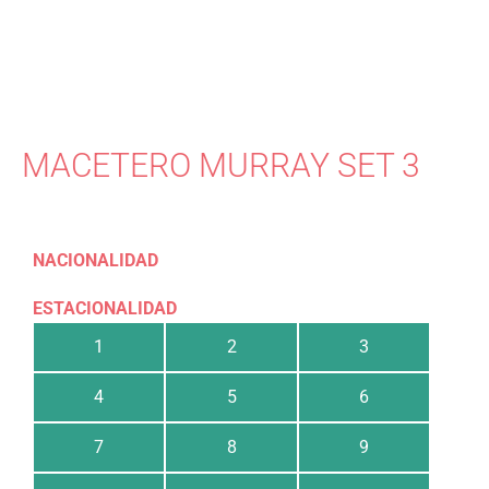
MACETERO MURRAY SET 3
NACIONALIDAD
ESTACIONALIDAD
1
2
3
4
5
6
7
8
9