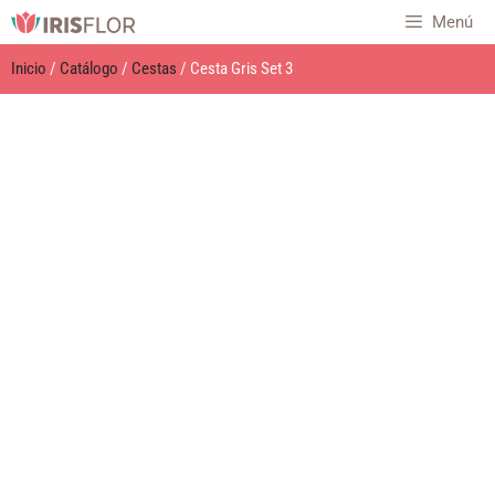
Menú
Inicio
/
Catálogo
/
Cestas
/ Cesta Gris Set 3