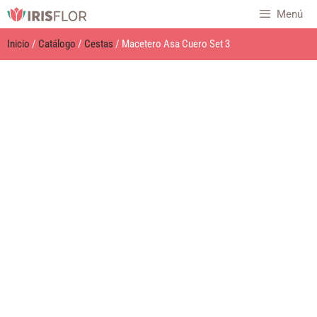
Menú
Inicio
/
Catálogo
/
Cestas
/ Macetero Asa Cuero Set 3