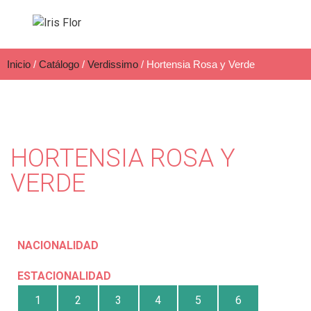
Inicio
/
Catálogo
/
Verdissimo
/ Hortensia Rosa y Verde
HORTENSIA ROSA Y
VERDE
NACIONALIDAD
ESTACIONALIDAD
1
2
3
4
5
6