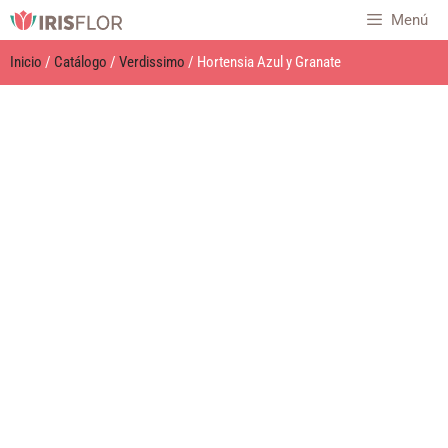
Menú
Inicio
/
Catálogo
/
Verdissimo
/ Hortensia Azul y Granate