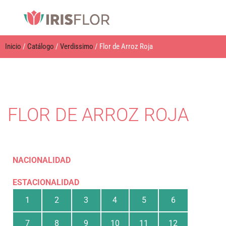
Inicio
/
Catálogo
/
Verdissimo
/ Flor de Arroz Roja
FLOR DE ARROZ ROJA
NACIONALIDAD
ESTACIONALIDAD
1
2
3
4
5
6
7
8
9
10
11
12