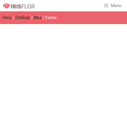
Menú
Inicio
/
Catálogo
/
Mica
/ Cactus