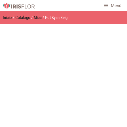
Menú
Inicio
/
Catálogo
/
Mica
/ Pot Kyan Beig