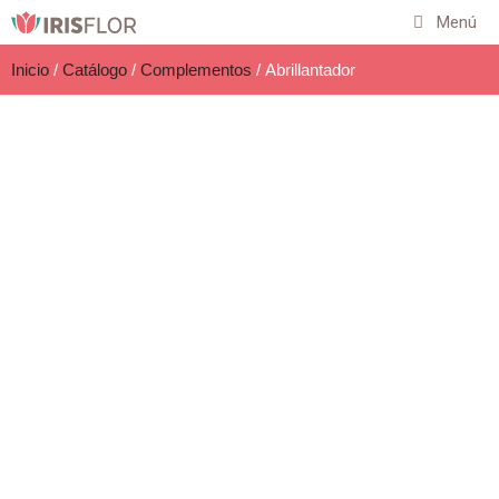
Menú
Inicio
/
Catálogo
/
Complementos
/ Abrillantador