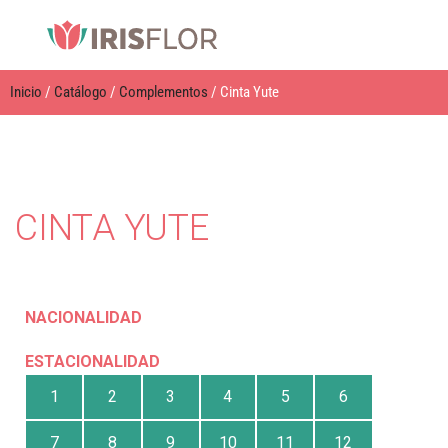
Inicio
/
Catálogo
/
Complementos
/ Cinta Yute
CINTA YUTE
NACIONALIDAD
ESTACIONALIDAD
1
2
3
4
5
6
7
8
9
10
11
12