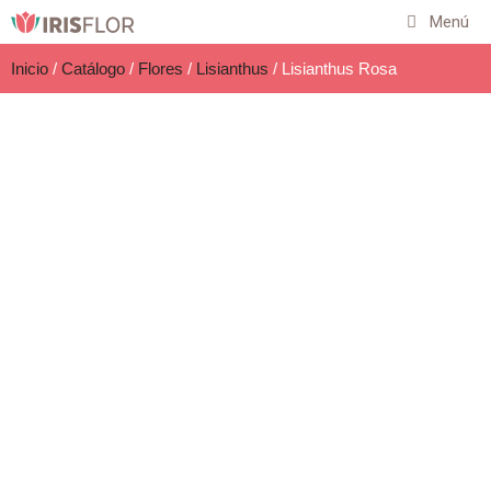
Menú
Inicio
/
Catálogo
/
Flores
/
Lisianthus
/ Lisianthus Rosa