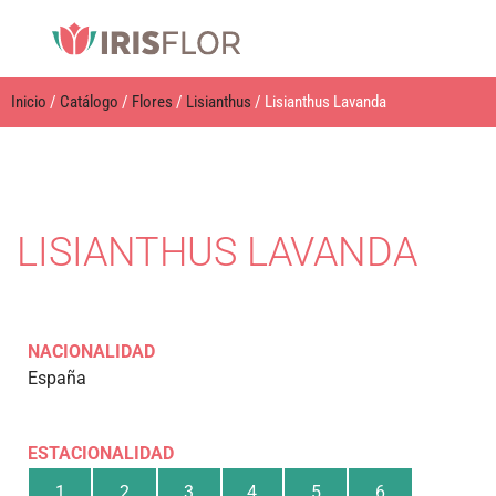
Inicio
/
Catálogo
/
Flores
/
Lisianthus
/ Lisianthus Lavanda
LISIANTHUS LAVANDA
NACIONALIDAD
España
ESTACIONALIDAD
1
2
3
4
5
6