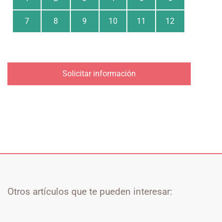
7
8
9
10
11
12
Solicitar información
Otros artículos que te pueden interesar: