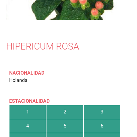
HIPERICUM ROSA
NACIONALIDAD
Holanda
ESTACIONALIDAD
1
2
3
4
5
6