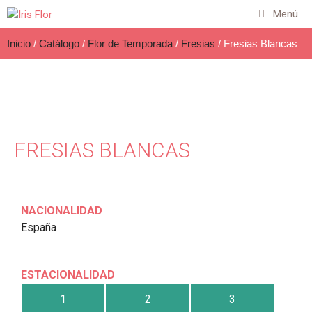
Menú
Inicio
/
Catálogo
/
Flor de Temporada
/
Fresias
/ Fresias Blancas
FRESIAS BLANCAS
NACIONALIDAD
España
ESTACIONALIDAD
1
2
3