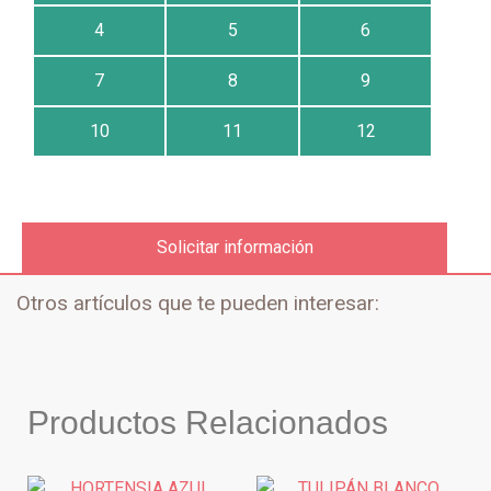
4
5
6
7
8
9
10
11
12
Solicitar información
Otros artículos que te pueden interesar:
Productos Relacionados