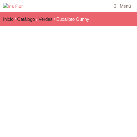
Menú
Inicio
/
Catálogo
/
Verdes
/ Eucalipto Gunny