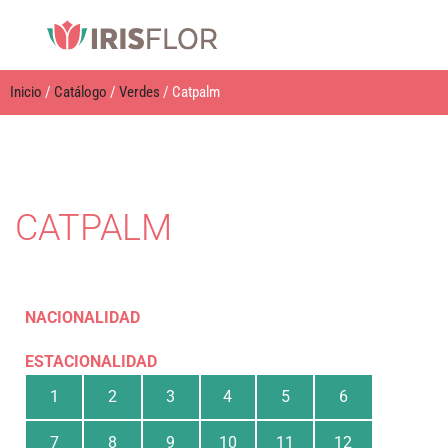
Inicio
/
Catálogo
/
Verdes
/ Catpalm
CATPALM
NACIONALIDAD
ESTACIONALIDAD
1
2
3
4
5
6
7
8
9
10
11
12