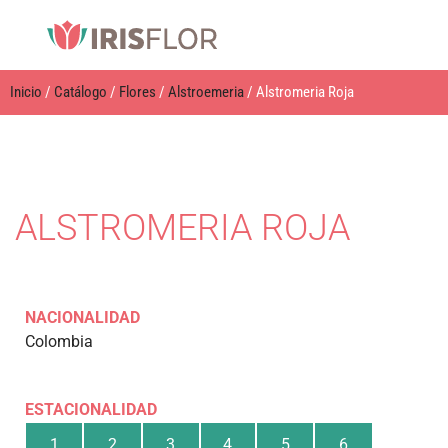
Inicio
/
Catálogo
/
Flores
/
Alstroemeria
/ Alstromeria Roja
ALSTROMERIA ROJA
NACIONALIDAD
Colombia
ESTACIONALIDAD
1
2
3
4
5
6