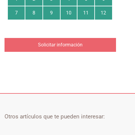
7
8
9
10
11
12
Solicitar información
Otros artículos que te pueden interesar: